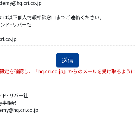
demy@hq.cri.co.jp
ては以下個人情報相談窓口までご連絡ください。
ンド･リバー社
i.co.jp
定を確認し、『hq.cri.co.jp』からのメールを受け取るよ
ンド･リバー社
emy事務局
emy@hq.cri.co.jp